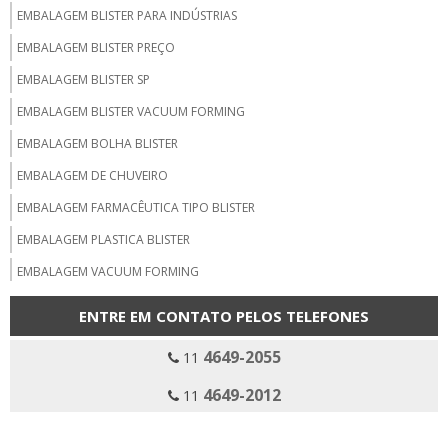
EMBALAGEM BLISTER PARA INDÚSTRIAS
EMBALAGEM BLISTER PREÇO
EMBALAGEM BLISTER SP
EMBALAGEM BLISTER VACUUM FORMING
EMBALAGEM BOLHA BLISTER
EMBALAGEM DE CHUVEIRO
EMBALAGEM FARMACÊUTICA TIPO BLISTER
EMBALAGEM PLASTICA BLISTER
EMBALAGEM VACUUM FORMING
EMBALAGENS EM VACUUM FORMING
ENTRE EM CONTATO PELOS TELEFONES
EMPRESA DE VACUUM FORMING SP
4649-2055
11
EMPRESA EMBALAGEM BLISTER CLAMSHELL
4649-2012
11
EMPRESA EMBALAGEM BLISTER ENCARTELADO
EMPRESA EMBALAGEM BLISTER SELADO