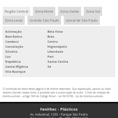
Região Central
Zona Norte
Zona Oeste
Zona Sul
Zona Leste
Grande São Paulo
Litoral de São Paulo
Aclimação
Bela Vista
Bom Retiro
Brás
Cambuci
Centro
Consolação
Higienópolis
Glicério
Liberdade
Luz
Pari
República
Santa Cecília
Santa Efigênia
Sé
Vila Buarque
O conteúdo do texto desta página é de direito reservado. Sua reprodução, parcial ou total,
mesmo citando nossos links, é proibida sem a autorização do autor. Crime de violação de
direito autoral – artigo 184 do Código Penal –
Lei 9610/98 - Lei de direitos autorais
.
Fenithec - Plásticos
Av. Industrial, 1255 - Parque São Pedro