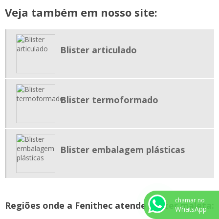
EMPRESA EMBALAGEM BLISTER SP
Veja também em nosso site:
FABRICANTE EMBALAGEM BLISTER
FORNECEDOR DE BLISTER
Blister articulado
FORNECEDOR EMBALAGEM BLISTER
INDUSTRIA DE BLISTER
PEÇAS TÉCNICAS EM VACUUM FORMING
Blister termoformado
Blister embalagem plásticas
chamar no
Regiões onde a Fenithec atende Blister maleta:
WhatsApp